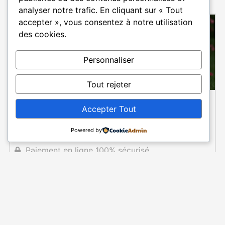
analyser notre trafic. En cliquant sur « Tout
accepter », vous consentez à notre utilisation
des cookies.
Personnaliser
Tout rejeter
Commander une plaque en hommage à Alain
REISENLEITER
Accepter Tout
Message personnalisé
Powered by
Livraison garantie pour la cérémonie
Paiement en ligne 100% sécurisé
Commander une plaque