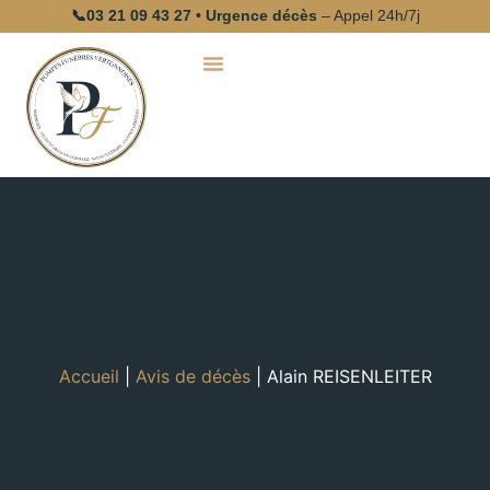
📞
03 21 09 43 27
• Urgence décès
– Appel 24h/7j
Accueil
|
Avis de décès
|
Alain REISENLEITER